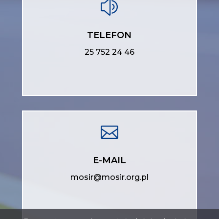
z
TELEFON
25 752 24 46

E-MAIL
mosir@mosir.org.pl