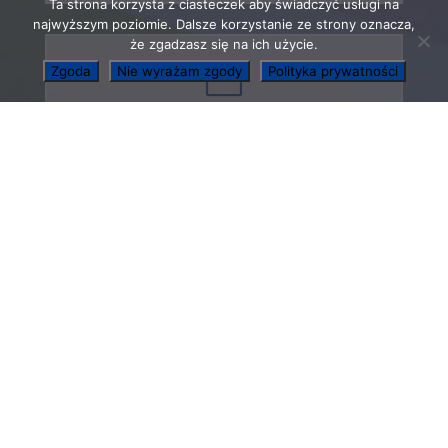
Ta strona korzysta z ciasteczek aby świadczyć usługi na
najwyższym poziomie. Dalsze korzystanie ze strony oznacza,
że zgadzasz się na ich użycie.

Zgoda
Nie wyrażam zgody
Polityka prywatności
GODZINY PRACY ADMINISTRACJI
OBIEKTU
Poniedziałek – Piątek
8:00 – 16:00