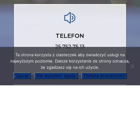
z
TELEFON
25 752 75 13
Ta strona korzysta z ciasteczek aby świadczyć usługi na
najwyższym poziomie. Dalsze korzystanie ze strony oznacza,
że zgadzasz się na ich użycie.
Zgoda
Nie wyrażam zgody
Polityka prywatności

E-MAIL
imprezy@mosir.org.pl